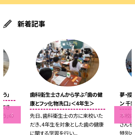
新着記事
ぼう」
歯科衛生士さんから学ぶ「歯の健
夢・授
康とフッ化物洗口」＜4年生＞
ン 千
ってき
ぼう」の
先日、歯科衛生士の方に来校いた
本校に
だき、4年生を対象とした歯の健康
さんを
に関する学習を行い...
特別水