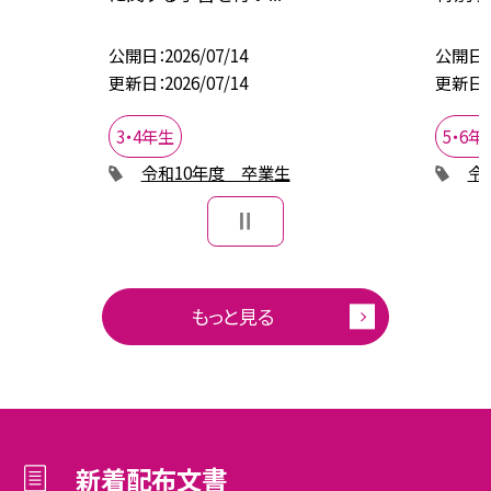
公開日
2026/07/14
公開日
更新日
2026/07/14
更新日
3・4年生
5・6年
令和10年度 卒業生
令
もっと見る
新着配布文書