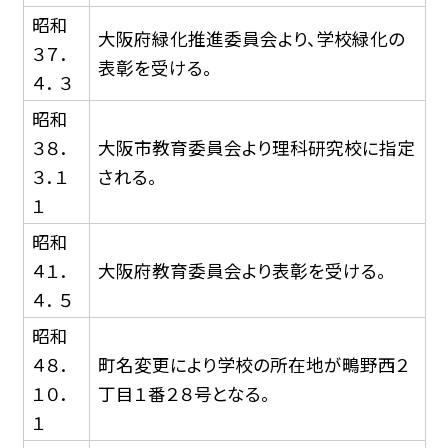
昭和
大阪府緑化推進委員会より、学校緑化の
３７．
表彰を受ける。
４． ３
昭和
３８．
大阪市教育委員会より理科研究校に指定
３．１
される。
１
昭和
４１．
大阪府教育委員会より表彰を受ける。
４． ５
昭和
４８．
町名変更により学校の所在地が鴫野西２
１０．
丁目１番２８号となる。
１