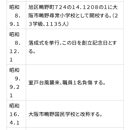
昭和
旭区鴫野町７２４の１４．１２０８の１に大
８．
阪市鴫野尋常小学校として開校する。（２
９．１
３学級、１１３５人）
昭和
８．
落成式を挙行、この日を創立記念日とす
１２．
る。
１
昭和
９．
室戸台風襲来、職員１名負傷 する。
９．２
１
昭和
１６．
大阪市鴫野国民学校と改称する。
４．１