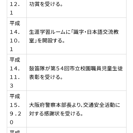
１２．
功賞を受ける。
１
平成
１４．
生涯学習ルームに「識字・日本語交流教
１０．
室」を開設する。
１
平成
１４．
鼓笛隊が第５４回市立校園職員児童生徒
１１．
表彰を受ける。
３
平成
１５．
大阪府警察本部長より、交通安全活動に
９ ．２
対する感謝状を受ける。
０
平成