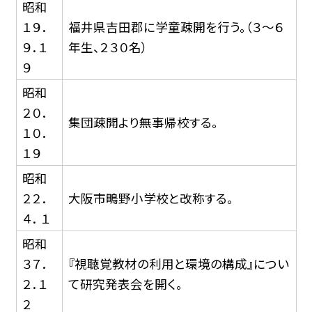
昭和
１９．
福井県吉田郡に学童疎開を行う。（３〜６
９．１
年生、２３０名）
９
昭和
２０．
集団疎開より無事帰校する。
１０．
１９
昭和
２２．
大阪市鴫野小学校と改称する。
４． １
昭和
３７．
『視聴覚教材の利用と環境の構成』につい
２．１
て研究発表会を開く。
２