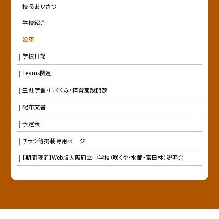
校長あいさつ
学校紹介
沿革
学校日記
Teams関連
生涯学習・はぐくみ・体育施設開放
配布文書
予定表
チラシ等掲載専用ページ
【期間限定】Web版大阪府立中学校（咲くや・水都・富田林）説明会