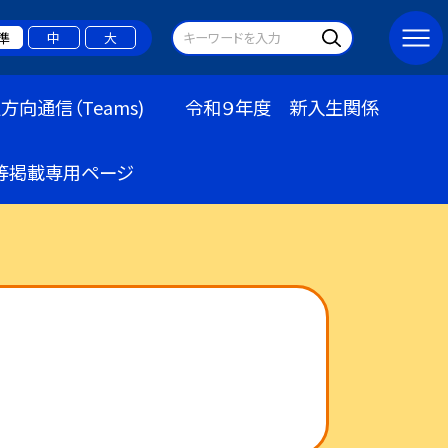
準
中
大
方向通信（Teams)
令和９年度 新入生関係
等掲載専用ページ