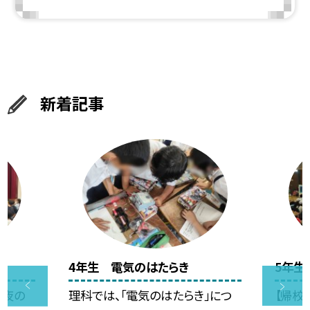
新着記事
4年生 電気のはたらき
5年生
の夜の
理科では、「電気のはたらき」につ
【帰校