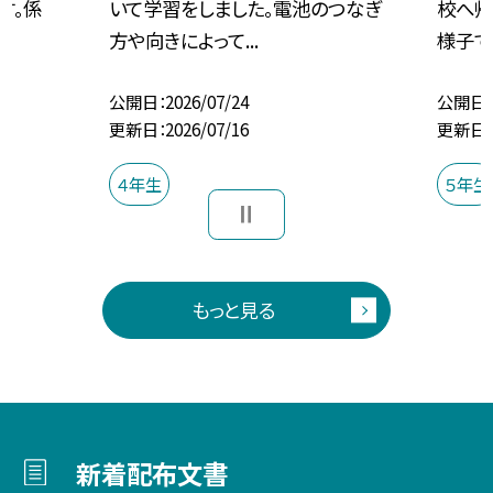
す。係
いて学習をしました。電池のつなぎ
校へ帰
方や向きによって...
様子でし
公開日
2026/07/24
公開日
更新日
2026/07/16
更新日
４年生
５年生
もっと見る
新着配布文書