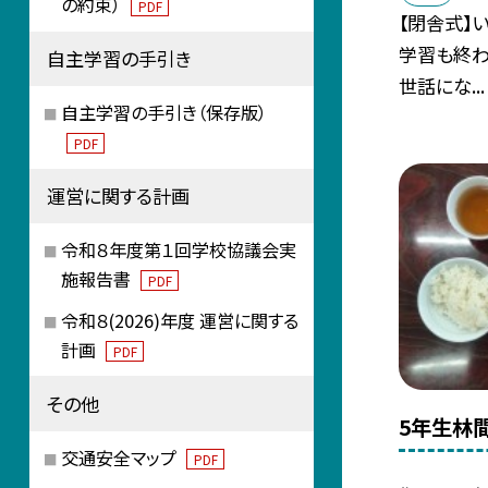
の約束）
PDF
【閉舎式】
学習も終わ
自主学習の手引き
世話にな...
自主学習の手引き（保存版）
PDF
運営に関する計画
令和８年度第１回学校協議会実
施報告書
PDF
令和８(2026)年度 運営に関する
計画
PDF
その他
5年生林
交通安全マップ
PDF