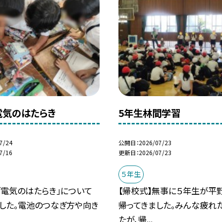
電気のはたらき
5年生林間学習
7/24
公開日
2026/07/23
7/16
更新日
2026/07/23
５年生
「電気のはたらき」について
【帰校式】無事に５年生が平
した。電池のつなぎ方や向き
帰ってきました。みんな疲れ
たが、帰...