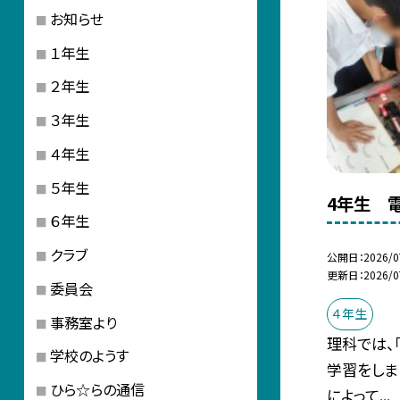
お知らせ
１年生
２年生
３年生
４年生
５年生
4年生 
６年生
クラブ
公開日
2026/0
更新日
2026/0
委員会
４年生
事務室より
理科では、
学校のようす
学習をしま
ひら☆らの通信
によって...