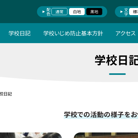
配色
文字
通常
白地
黒地
標
学校日記
学校いじめ防止基本方針
アクセス
学校日
校日記
学校での活動の様子をお