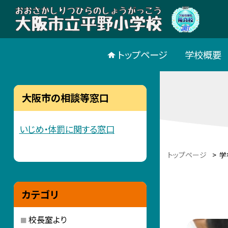
トップページ
学校概要
大阪市の相談等窓口
いじめ・体罰に関する窓口
トップページ
>
学
カテゴリ
校長室より