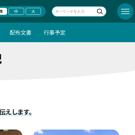
準
中
大
配布文書
行事予定
記
伝えします。