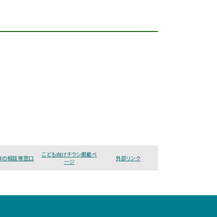
こども向けチラシ掲載ペ
市の相談等窓口
外部リンク
ージ