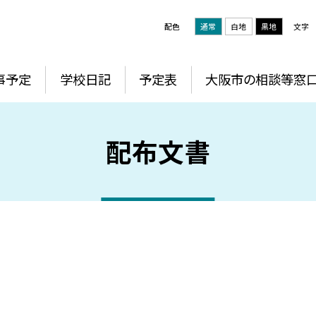
配色
通常
白地
黒地
文字
事予定
学校日記
予定表
大阪市の相談等窓
配布文書