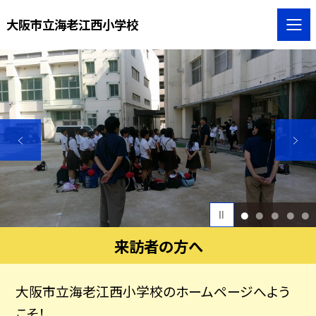
大阪市立海老江西小学校
1
2
3
4
5
来訪者の方へ
大阪市立海老江西小学校のホームページへよう
こそ！