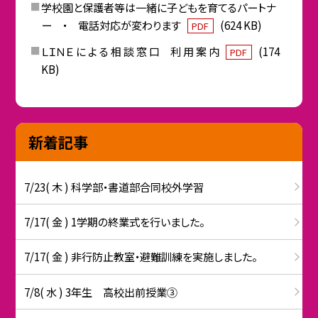
学校園と保護者等は一緒に子どもを育てるパートナ
ー ・ 電話対応が変わります
(624 KB)
PDF
ＬＩＮＥ に よ る 相 談 窓 口 利 用 案 内
(174
PDF
KB)
新着記事
7/23( 木 ) 科学部・書道部合同校外学習
7/17( 金 ) 1学期の終業式を行いました。
7/17( 金 ) 非行防止教室・避難訓練を実施しました。
7/8( 水 ) 3年生 高校出前授業③