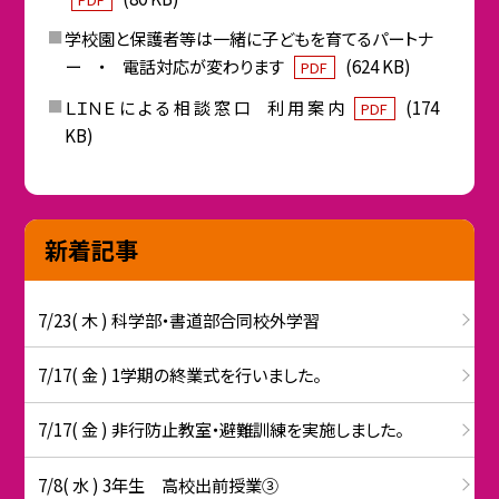
学校園と保護者等は一緒に子どもを育てるパートナ
ー ・ 電話対応が変わります
(624 KB)
PDF
ＬＩＮＥ に よ る 相 談 窓 口 利 用 案 内
(174
PDF
KB)
新着記事
7/23( 木 ) 科学部・書道部合同校外学習
7/17( 金 ) 1学期の終業式を行いました。
7/17( 金 ) 非行防止教室・避難訓練を実施しました。
7/8( 水 ) 3年生 高校出前授業③