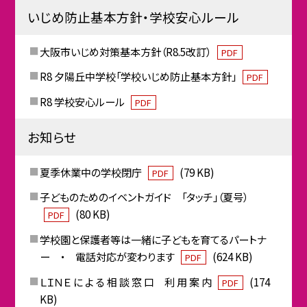
いじめ防止基本方針・学校安心ルール
大阪市いじめ対策基本方針（R8.5改訂）
PDF
R8 夕陽丘中学校「学校いじめ防止基本方針」
PDF
R8 学校安心ルール
PDF
お知らせ
夏季休業中の学校閉庁
(79 KB)
PDF
子どものためのイベントガイド 「タッチ」（夏号）
(80 KB)
PDF
学校園と保護者等は一緒に子どもを育てるパートナ
ー ・ 電話対応が変わります
(624 KB)
PDF
ＬＩＮＥ に よ る 相 談 窓 口 利 用 案 内
(174
PDF
KB)