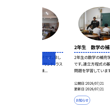
手芸部
2年生 数学の
手芸部の活動の様子です。冷し
2年生の数学の補充
ゃぶうどん、フルーツサンド、ラス
です。連立方程式の
クを作りました。美味...
問題を学習しています
公開日
2026/07/21
公開日
2026/07/21
更新日
2026/07/21
更新日
2026/07/21
お知らせ
お知らせ