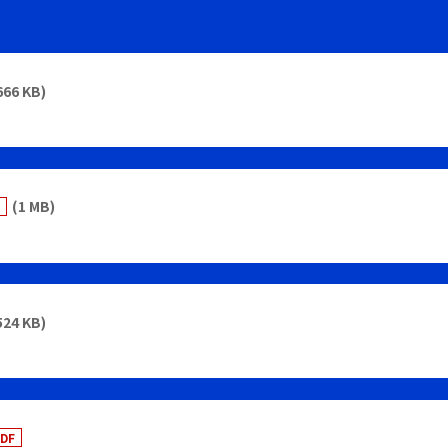
666 KB)
(1 MB)
F
524 KB)
DF