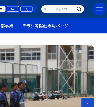
準
中
大
本部事業
チラシ等掲載専用ページ