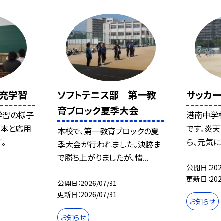
補充学習
ソフトテニス部 第一教
サッカ
育ブロック夏季大会
学習の様子
港南中学
基本と応用
です。炎
本校で、第一教育ブロックの夏
。
ら、元気に
季大会が行われました。決勝ま
で勝ち上がりましたが、惜...
公開日
202
更新日
202
公開日
2026/07/31
更新日
2026/07/31
お知らせ
お知らせ