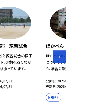
ー部 練習試合
ほかべん
校と練習試合の様子
ほかべんの様子です。暑い日が
天下、休憩を取りなが
つついていますが、毎日コツコ
頑張っています。
ツ、学習に取り組んでいま...
6/07/31
公開日
2026/07/31
6/07/31
更新日
2026/07/31
お知らせ