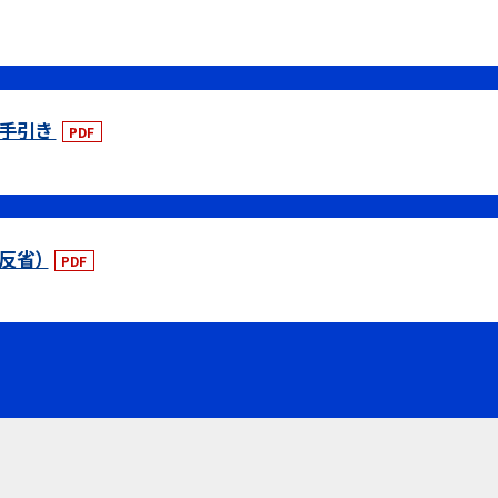
の手引き
PDF
反省）
PDF