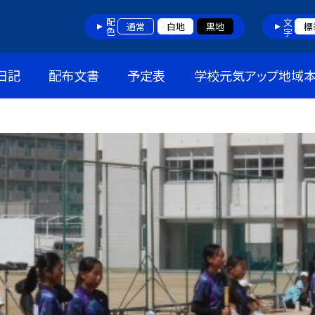
配色
文字
通常
白地
黒地
標
日記
配布文書
予定表
学校元気アップ地域