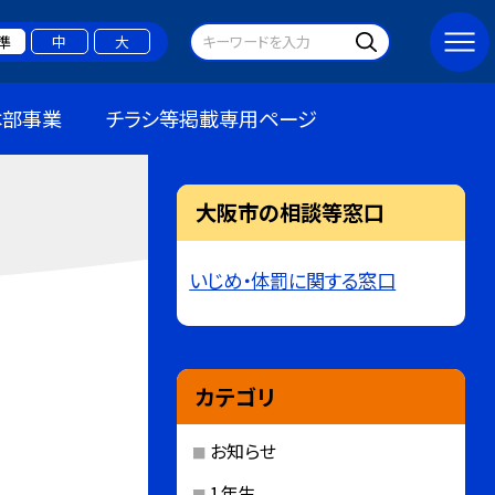
準
中
大
本部事業
チラシ等掲載専用ページ
大阪市の相談等窓口
いじめ・体罰に関する窓口
カテゴリ
お知らせ
1年生