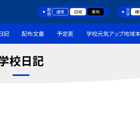
配色
文字
通常
白地
黒地
標
日記
配布文書
予定表
学校元気アップ地域
学校日記