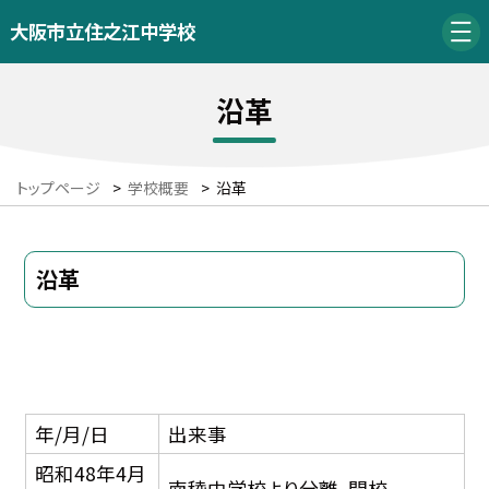
大阪市立住之江中学校
沿革
トップページ
>
学校概要
>
沿革
沿革
年/月/日
出来事
昭和48年4月
南稜中学校より分離、開校