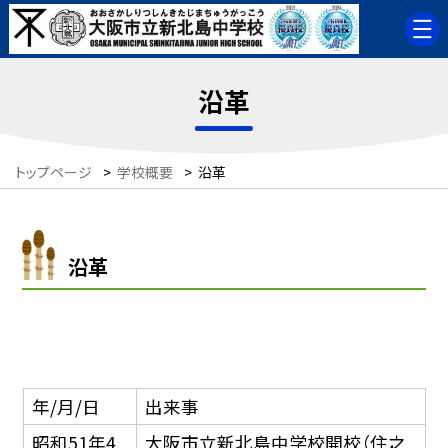
沿革
トップページ
>
学校概要
>
沿革
沿革
年/月/日
出来事
昭和51年4
大阪市立新北島中学校開校（住之