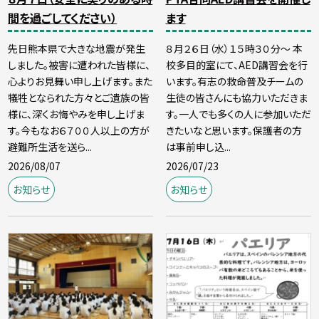
間を過ごしてください）
ます
先日熊本県で大きな地震が発生
８月２６日（水）１５時３０分～ 本
しました。被害に遭われた皆様に、
校多目的室にて、AED講習会を行
心よりお見舞い申し上げます。また
います。有志の救命普及チームの
犠牲となられた方々とご遺族の皆
生徒の皆さんにも協力いただきま
様に、深くお悔やみを申し上げま
す。一人でも多くの人に参加いただ
す。今もなお６７００人以上の方が
きたいなと思います。保護者の方
避難所生活を送ら...
は事前申し込...
2026/08/07
2026/07/23
お知らせ
お知らせ