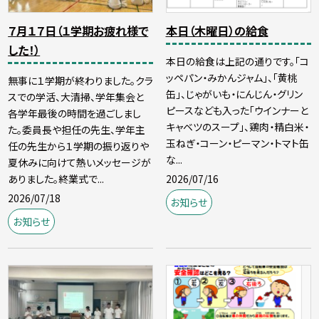
７月１７日（１学期お疲れ様で
本日（木曜日）の給食
した！）
本日の給食は上記の通りです。「コ
ッペパン・みかんジャム」、「黄桃
無事に１学期が終わりました。クラ
缶」、じゃがいも・にんじん・グリン
スでの学活、大清掃、学年集会と
ピースなども入った「ウインナーと
各学年最後の時間を過ごしまし
キャベツのスープ」、鶏肉・精白米・
た。委員長や担任の先生、学年主
玉ねぎ・コーン・ピーマン・トマト缶
任の先生から１学期の振り返りや
な...
夏休みに向けて熱いメッセージが
2026/07/16
ありました。終業式で...
2026/07/18
お知らせ
お知らせ