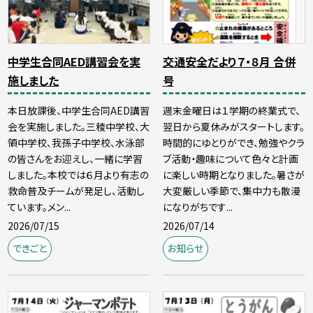
中学生合同AED講習会を実
交通安全だより７・８月 合併
施しました
号
本日放課後、中学生合同AED講習
週末金曜日は１学期の終業式で、
会を実施しました。三稜中学校、大
翌日から夏休みがスタートします。
領中学校、我孫子中学校、水泳部
時間的にゆとりができ、勉強やクラ
の皆さんをお迎えし、一緒に学習
ブ活動・趣味について色々と計画
しました。本校では６月より有志の
に楽しい時期となりました。暑さが
救命普及チームが発足し、活動し
大変厳しい季節で、集中力も散漫
ています。メン...
になりがちです...
2026/07/15
2026/07/14
できごと
お知らせ