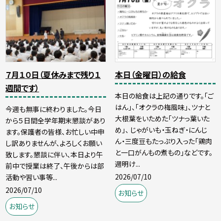
７月１０日（夏休みまで残り１
本日（金曜日）の給食
週間です）
本日の給食は上記の通りです。「ご
はん」、「オクラの梅風味」、ツナと
今週も無事に終わりました。今日
大根葉をいためた「ツナっ葉いた
から５日間全学年期末懇談があり
め」、 じゃがいも・玉ねぎ・にんじ
ます。保護者の皆様、お忙しい中申
ん・三度豆もたっぷり入った「鶏肉
し訳ありませんが、よろしくお願い
と一口がんもの煮もの」などです。
致します。懇談に伴い、本日より午
週明け...
前中で授業は終了、午後からは部
2026/07/10
活動や習い事等...
2026/07/10
お知らせ
お知らせ