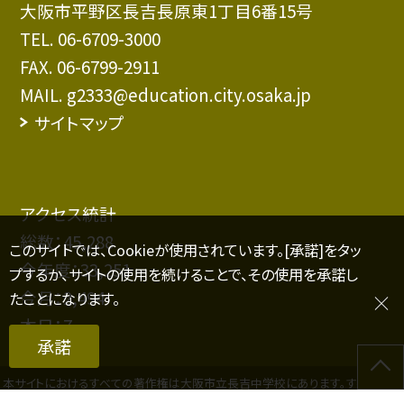
大阪市平野区長吉長原東1丁目6番15号
TEL.
06-6709-3000
FAX. 06-6799-2911
MAIL. g2333@education.city.osaka.jp
サイトマップ
アクセス統計
総数：
45,288
このサイトでは、Cookieが使用されています。[承諾]をタッ
今年度：
33,251
プするか、サイトの使用を続けることで、その使用を承諾し
今月：
2,494
たことになります。
本日：
7
承諾
本サイトにおけるすべての著作権は大阪市立長吉中学校にあります。すべての画
像、資料などのデータの無断使用を禁止します。また、このWebページにリンクを