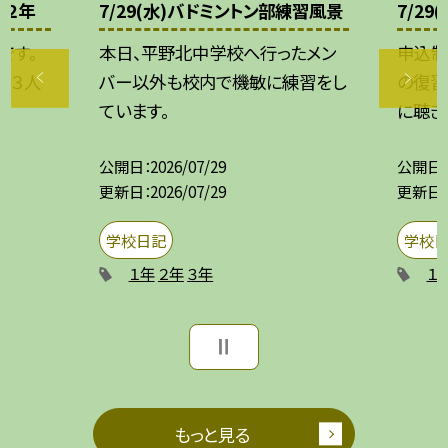
習２年
7/29(水)バドミントン部練習風景
7/2
です。
本日、平野北中学校へ行ったメン
申込制
、３人
バー以外も校内で機敏に練習をし
の復習
ています。
に聴き
公開日
2026/07/29
公開日
更新日
2026/07/29
更新日
学校日記
学校
１年
２年
３年
１
もっと見る