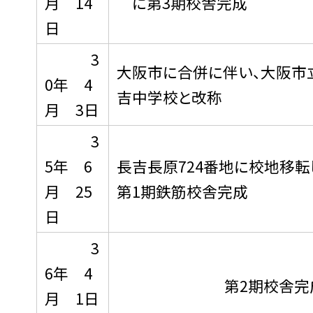
月 14
に第3期校舎完成
日
3
大阪市に合併に伴い、大阪市
0年 4
吉中学校と改称
月 3日
3
5年 6
長吉長原724番地に校地移転
月 25
第1期鉄筋校舎完成
日
3
6年 4
第2期校舎完
月 1日