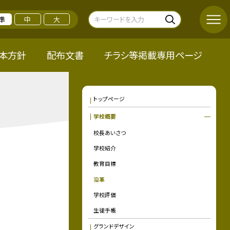
準
中
大
本方針
配布文書
チラシ等掲載専用ページ
トップページ
学校概要
校長あいさつ
学校紹介
教育目標
沿革
学校評価
生徒手帳
グランドデザイン