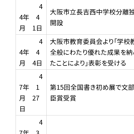
4
大阪市立長吉西中学校分離
4年 4
開設
月 1日
4
大阪市教育委員会より「学校
4年 4
全般にわたり優れた成果を納
月 4日
たことにより」表彰を受ける
4
7年 1
第15回全国書き初め展で文
月 27
臣賞受賞
日
4
7年 3