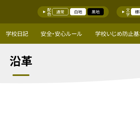
配色
文字
通常
白地
黒地
標
学校日記
安全・安心ルール
学校いじめ防止基
沿革