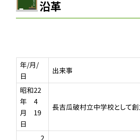
沿革
年/月/
出来事
日
昭和22
年 4
長吉瓜破村立中学校として創
月 19
日
2