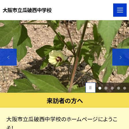
大阪市立瓜破西中学校
1
2
3
4
5
来訪者の方へ
大阪市立瓜破西中学校のホームページにようこ
そ！