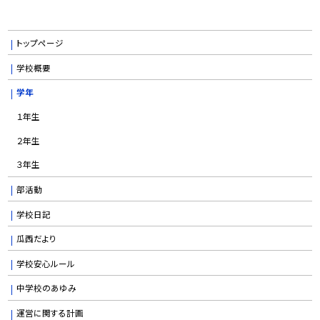
トップページ
学校概要
学年
１年生
２年生
３年生
部活動
学校日記
瓜西だより
学校安心ルール
中学校のあゆみ
運営に関する計画