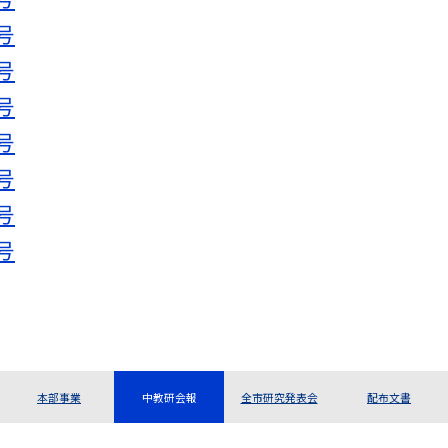
号
号
号
号
号
号
号
本部事業
中教研会報
全市研究発表会
配布文書