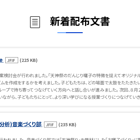
新着配布文書
e
(225 KB)
JFIF
案検討会が行われました。「天神祭のだんじり囃子の特徴を捉えてオリジナル
ズムを作成をするかを考えました。子どもたちは、どの場面で太鼓をたたきた
ループで持ち寄ってつなげていく方向へと話し合いが進みました。 次回、８
ながら、子どもたちにとって、より深い学びになる授業づくりにつなげていき
材分析)音楽づくり部
(235 KB)
JFIF
われました。 音楽づくり部では「天神祭り」を題材にした「お囃子づくり」に