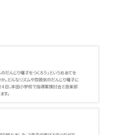
のだんじり囃子をつくろう」というめあてを
いか。どんなリズムや雰囲気のだんじり囃子に
月２４日、本田小学校で指導案検討会と音楽部
ます。
取り組みました。２年生の学びとのつながり