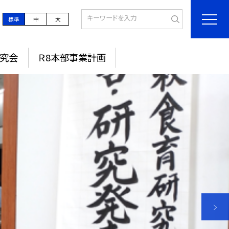
標準
中
大
究会
Ｒ8本部事業計画