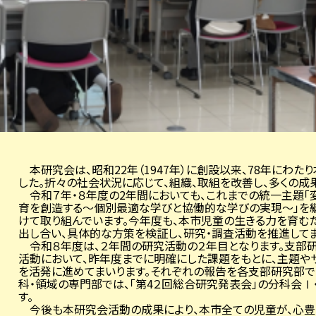
本研究会は、昭和
22
年（
1947
年）に創設以来、
78
年にわたり
した。折々の社会状況に応じて、組織、取組を改善し、多くの成
令和７年・８年度の
2
年間においても、これまでの統一主題「
育を創造する～個別最適な学びと協働的な学びの実現～」を
けて取り組んでいます。今年度も、本市児童の生きる力を育む
出し合い、具体的な方策を検証し、研究・調査活動を推進してま
令和８年度は、２年間の研究活動の２年目となります。支部研
活動において、昨年度までに明確にした課題をもとに、主題や
を活発に進めてまいります。それぞれの報告を各支部研究部で
科・領域の専門部では、「第
4
２回総合研究発表会」の分科会Ⅰ
す。
今後も本研究会活動の成果により、本市全ての児童が、心豊