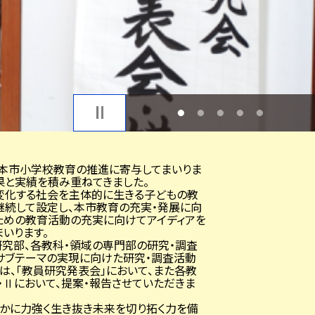
1
2
3
4
5
本市小学校教育の推進に寄与してまいりま
果と実績を積み重ねてきました。
変化する社会を主体的に生きる子どもの教
継続して設定し、本市教育の充実・発展に向
ための教育活動の充実に向けてアイディアを
いります。
究部、各教科・領域の専門部の研究・調査
サブテーマの実現に向けた研究・調査活動
は、「教員研究発表会」において、また各教
・Ⅱにおいて、提案・報告させていただきま
かに力強く生き抜き未来を切り拓く力を備