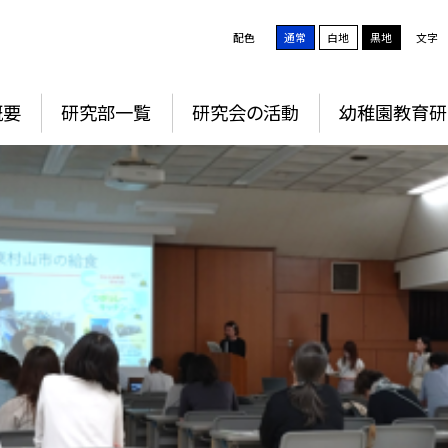
配色
通常
白地
黒地
文字
概要
研究部一覧
研究会の活動
幼稚園教育研