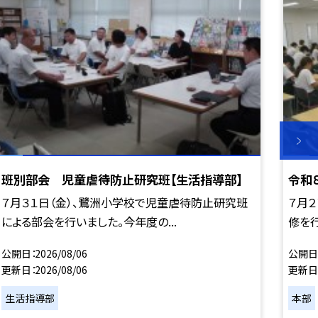
班別部会 児童虐待防止研究班【生活指導部】
令和
７月３１日（金）、鷺洲小学校で児童虐待防止研究班
７月２
による部会を行いました。今年度の...
修を行
公開日
2026/08/06
公開日
更新日
2026/08/06
更新日
生活指導部
本部