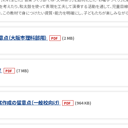
ズムを考えたり、和太鼓を使って表現を工夫して演奏する活動を通して、児童目
、この教材で身につけたい資質・能力を明確にし、子どもたちが楽しみながら
意点（大阪市理科部用）
(2 MB)
PDF
育
(7 MB)
PDF
指導案作成の留意点（一般校向け）
(964 KB)
PDF