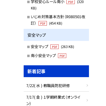
学校安心ルール南小
(320
PDF
KB)
いじめ対策基本方針（R080501改
訂）
(454 KB)
PDF
安全マップ
安全マップ
(263 KB)
PDF
南小安全マップ
PDF
新着記事
7/22( 水 ) 教職員防犯研修
7/17( 金 ) １学期終業式（オンライ
ン）