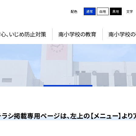
配色
通常
白地
黒地
文字
安心、いじめ防止対策
南小学校の教育
南小学校の
ラシ掲載専用ページは、左上の【メニュー】よりア