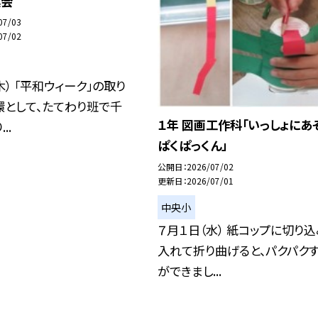
集会
07/03
07/02
木） 「平和ウィーク」の取り
環として、たてわり班で千
１年 図画工作科「いっしょにあ
..
ぱくぱっくん」
公開日
2026/07/02
更新日
2026/07/01
中央小
７月１日（水） 紙コップに切り
入れて折り曲げると、パクパク
ができまし...