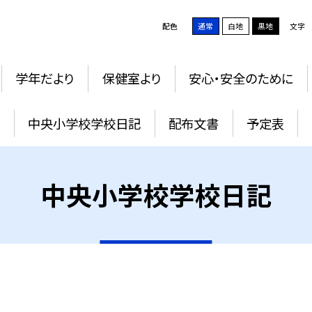
配色
通常
白地
黒地
文字
学年だより
保健室より
安心・安全のために
中央小学校学校日記
配布文書
予定表
中央小学校学校日記