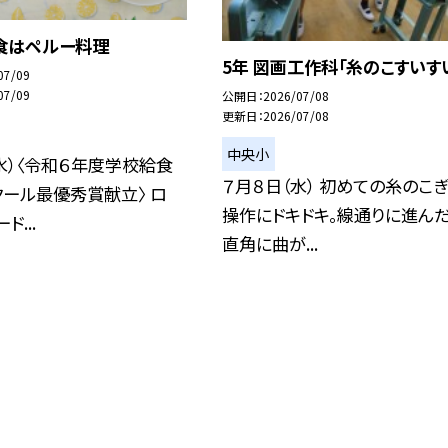
食はペルー料理
5年 図画工作科「糸のこすいす
07/09
07/09
公開日
2026/07/08
更新日
2026/07/08
中央小
水）〈令和６年度学校給食
７月８日（水） 初めての糸のこ
ール最優秀賞献立〉 ロ
操作にドキドキ。線通りに進んだ
ド...
直角に曲が...