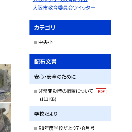
大阪市教育委員会ツイッター
カテゴリ
中央小
配布文書
安心・安全のために
非常変災時の措置について
PDF
(111 KB)
学校だより
R8年度学校だより７・８月号