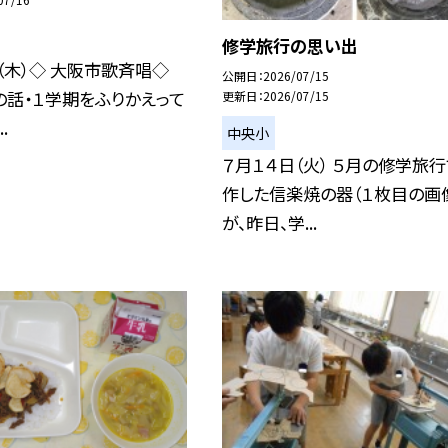
修学旅行の思い出
（木）◇ 大阪市歌斉唱◇
公開日
2026/07/15
話・１学期をふりかえって
更新日
2026/07/15
.
中央小
７月１４日（火） ５月の修学旅
作した信楽焼の器（１枚目の画
が、昨日、学...