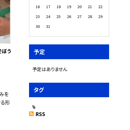
16
17
18
19
20
21
22
23
24
25
26
27
28
29
30
31
そぼう
予定
予定はありません
タグ
込みを
する形
RSS