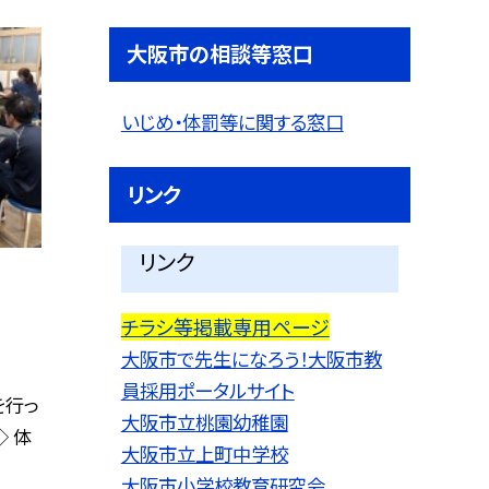
大阪市の相談等窓口
いじめ・体罰等に関する窓口
リンク
リンク
チラシ等掲載専用ページ
大阪市で先生になろう！大阪市教
員採用ポータルサイト
を行っ
大阪市立桃園幼稚園
◇ 体
大阪市立上町中学校
大阪市小学校教育研究会