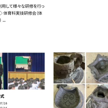
利用して様々な研修を行っ
◇ 体育科実技研修会（体
...
業式
07/16
07/16