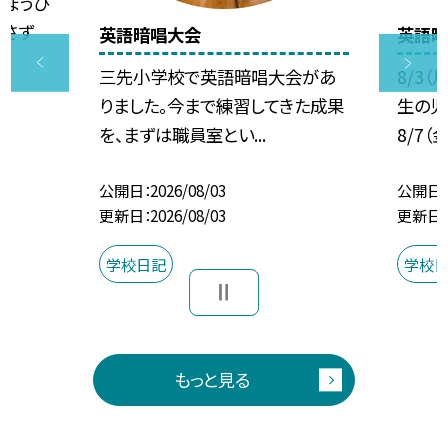
じょうび
出さず
英語暗唱大会
英語暗
三先小学校で英語暗唱大会があ
8/3
りました。今まで練習してきた成果
生の児
を、まずは職員室とい...
8/7（
公開日
2026/08/03
公開日
更新日
2026/08/03
更新日
学校日記
学校
もっと見る