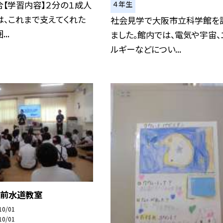
合【学習内容】２分の１成人
４年生
は、これまで支えてくれた
社会見学で大阪市立科学館を
..
ました。館内では、電気や宇宙、
ルギーなどについ...
出前水道教室
10/01
10/01