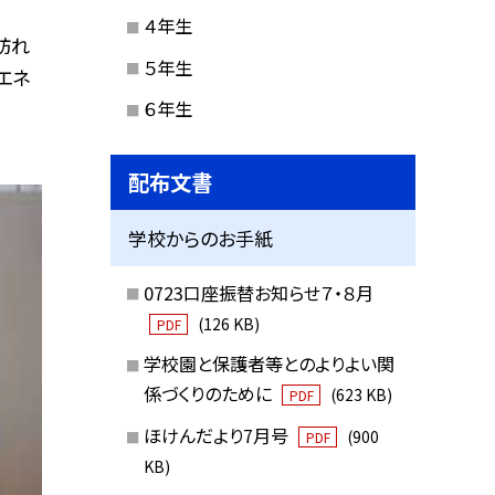
４年生
訪れ
５年生
エネ
６年生
配布文書
学校からのお手紙
0723口座振替お知らせ７・８月
(126 KB)
PDF
学校園と保護者等とのよりよい関
係づくりのために
(623 KB)
PDF
ほけんだより7月号
(900
PDF
KB)