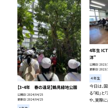
4年生 I
洋”
公開日
2023/
更新日
2023/
４年生
今日は、
【3・4年 春の遠足】鶴見緑地公園
る「和」と
公開日
2024/04/25
や、実際に身
更新日
2024/04/25