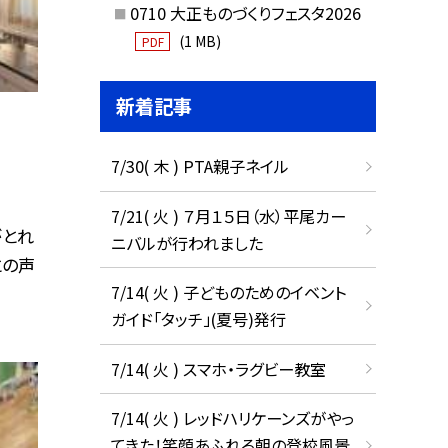
0710 大正ものづくりフェスタ2026
(1 MB)
PDF
新着記事
7/30( 木 ) PTA親子ネイル
7/21( 火 ) ７月１５日（水）平尾カー
がとれ
ニバルが行われました
との声
7/14( 火 ) 子どものためのイベント
ガイド「タッチ」(夏号)発行
7/14( 火 ) スマホ・ラグビー教室
7/14( 火 ) レッドハリケーンズがやっ
てきた！笑顔あふれる朝の登校風景