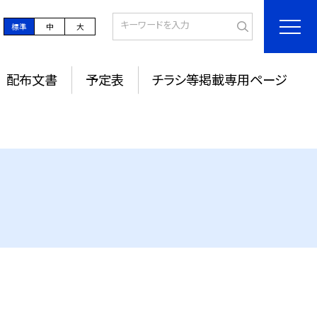
標準
中
大
配布文書
予定表
チラシ等掲載専用ページ