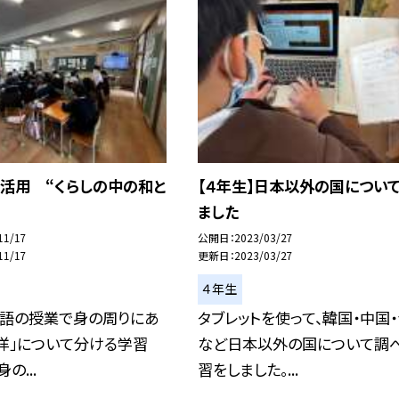
CT活用 “くらしの中の和と
【４年生】日本以外の国につい
ました
11/17
公開日
2023/03/27
11/17
更新日
2023/03/27
４年生
国語の授業で身の周りにあ
タブレットを使って、韓国・中国
「洋」について分ける学習
など日本以外の国について調
の...
習をしました。...