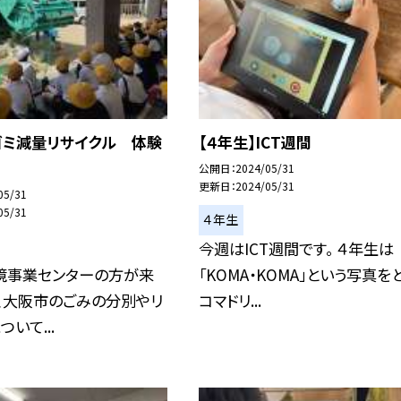
ゴミ減量リサイクル 体験
【４年生】ICT週間
公開日
2024/05/31
更新日
2024/05/31
05/31
05/31
４年生
今週はICT週間です。 ４年生は
境事業センターの方が来
「KOMA・KOMA」という写真を
、大阪市のごみの分別やリ
コマドリ...
いて...