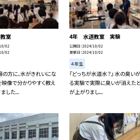
道教室
4年 水道教室 実験
10/02
公開日
2024/10/02
10/02
更新日
2024/10/02
４年生
場の方に、水がきれいにな
『どっちが水道水？』 水の臭い
を映像で分かりやすく教え
る実験で実際に臭いが消えた
した...
が上がりまし...