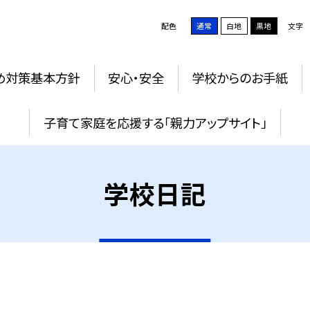
配色
通常
白地
黒地
文字
め対策基本方針
安心・安全
学校からのお手紙
子育て家庭を応援する「親力アップサイト」
学校日記