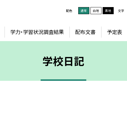
配色
通常
白地
黒地
文字
学力・学習状況調査結果
配布文書
予定表
学校日記