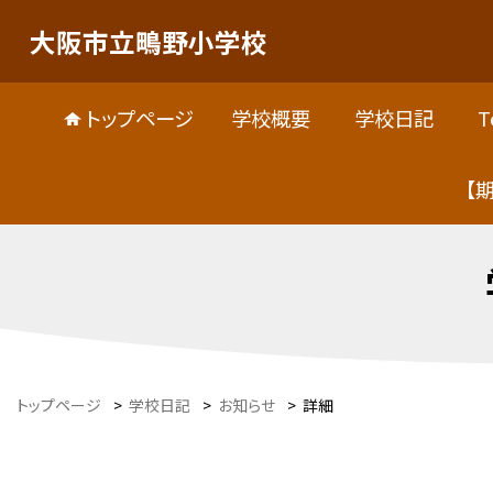
大阪市立鴫野小学校
トップページ
学校概要
学校日記
T
【
トップページ
>
学校日記
>
お知らせ
>
詳細