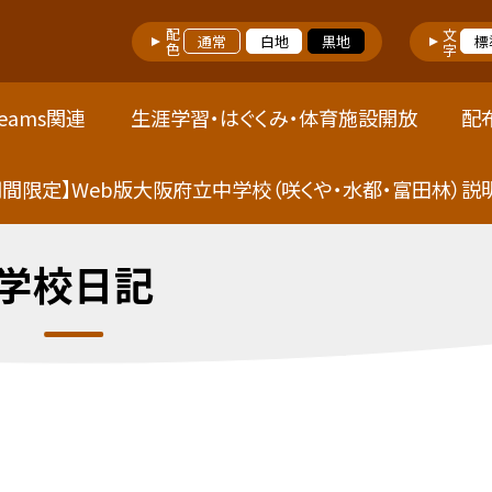
配色
文字
通常
白地
黒地
標
eams関連
生涯学習・はぐくみ・体育施設開放
配
期間限定】Web版大阪府立中学校（咲くや・水都・富田林）説
学校日記