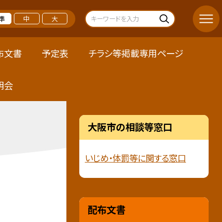
準
中
大
布文書
予定表
チラシ等掲載専用ページ
明会
大阪市の相談等窓口
いじめ・体罰等に関する窓口
配布文書