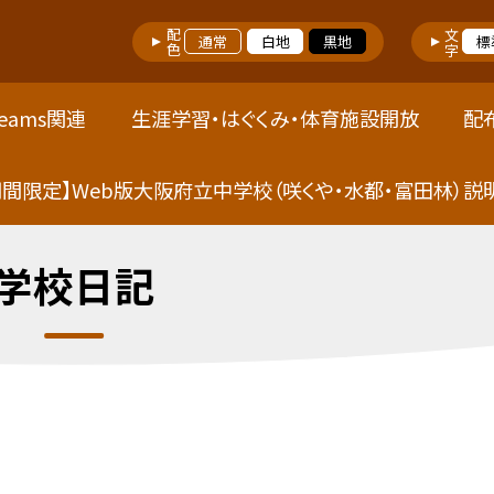
配色
文字
通常
白地
黒地
標
eams関連
生涯学習・はぐくみ・体育施設開放
配
期間限定】Web版大阪府立中学校（咲くや・水都・富田林）説
学校日記