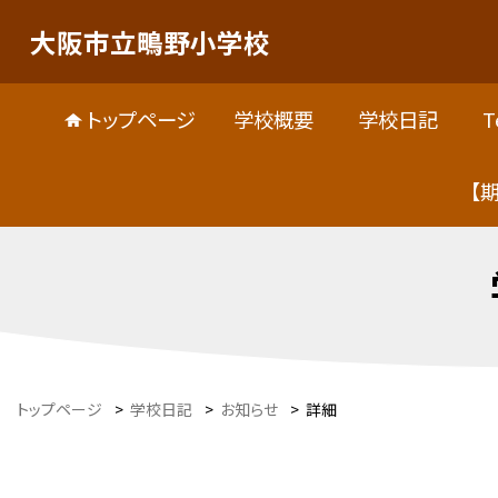
大阪市立鴫野小学校
トップページ
学校概要
学校日記
T
【
トップページ
>
学校日記
>
お知らせ
>
詳細