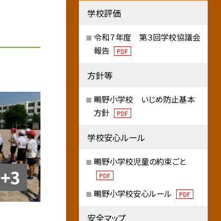
学校評価
令和７年度 第３回学校協議会
報告
PDF
方針等
鴫野小学校 いじめ防止基本
方針
PDF
学校安心ルール
鴫野小学校児童の約束ごと
+3
PDF
鴫野小学校安心ルール
PDF
安全マップ