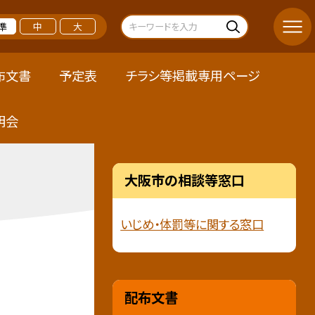
準
中
大
布文書
予定表
チラシ等掲載専用ページ
明会
大阪市の相談等窓口
いじめ・体罰等に関する窓口
配布文書