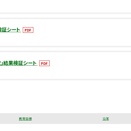
検証シート
PDF
査」結果検証シート
PDF
教育目標
沿革