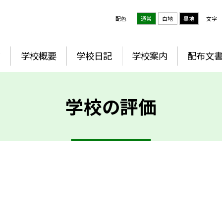
配色
通常
白地
黒地
文字
ジ
学校概要
学校日記
学校案内
配布文
学校の評価