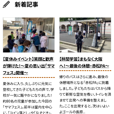
新着記事
【夏休みイベント】笑顔と歓声
【林間学習】まもなく大阪
が弾けた！〜夏の思い出「サマ
へ！〜最後の休憩・赤松PA〜
フェス」開催〜
帰りのバスはさらに進み、最後の
休憩場所となる「赤松PA」に到着
夏休みに入り、久しぶりに元気に
しました。子どもたちはバスから降
登校してきた子どもたちの声で、学
りて新鮮な空気を吸い、トイレを済
校が一気に賑やかになりました！
ませて出発への準備を整えまし
約80名の児童が参加した今回の
た。ここを出発すると、次はいよい
「サマフェス」。前半は室内を中心
よゴールの長原...
に、「コイン落とし」や「なぞとき」、