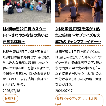
【林間学習】2日目のスター
【林間学習】夜空を焦がす熱
ト！〜さわやかな朝の集いと
気と笑顔！～サプライズも大
元気な体操〜
成功のキャンプファイヤー～
林間学習は2日目の朝を迎えまし
林間学習の1日目を締めくくるの
た。昨日の疲れも見せず、子どもた
は、楽しみにしていたキャンプファ
ちはみんな元気に起床！しっかり
イヤーです。静まる夜空の下、厳か
休んでエネルギーを蓄えたようで、
な雰囲気の中で火の神❓から「自
今日もやる気いっぱいの表情を見
立」「協働」「思いやり」「友情」の火
せてくれています。広場に集まって
が分け与えられ、中央の薪に大き
行われた「朝の...
な炎が灯り...
2026/07/18
2026/07/17
お知らせ
長原ピックアップ（いいね！記
事）