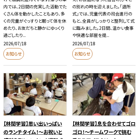
内では、2日間の充実した活動でた
の別れの時を迎えました。「退所
くさん体を動かしたこともあり、多
式」では、児童代表の司会進行の
くの児童がぐっすりと眠って体を休
もと、全員がしっかりと整列して式
めたり、お友だちと静かにゆっくり
に臨みました。2日間、温かい食事
過ごしたり...
や快適な部屋を提...
2026/07/18
2026/07/18
お知らせ
お知らせ
【林間学習】思い出いっぱい
【林間学習】息を合わせてゴロ
のランチタイム！〜お祝いと
ゴロ！～チームワークで挑む