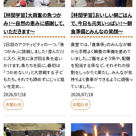
【林間学習】大興奮の魚つか
【林間学習】おいしい朝ごはん
み！～自然の恵みに感謝して、
で、今日も元気いっぱい！〜朝
いただきます～
食準備とみんなの笑顔〜
2日目のアクティビティの一つ、「魚
食堂では、「食事係」のみんなが朝
つかみ」に挑戦しました！澄んだ川
から手際よく朝食の準備を進めて
に入り、元気に泳ぎ回る魚を追い
いました。ご飯をよそう係や、配膳
かけます。魚たちを前に、最初は
を担当する係など、それぞれの役
「つかめない！」と大苦戦する子ど
割をしっかりと果たし、みんなが気
もたち。それでも諦めずにじっと狙
持ちよく食事ができるように頑張っ
いを定め、...
ていました。...
2026/07/18
2026/07/18
お知らせ
お知らせ