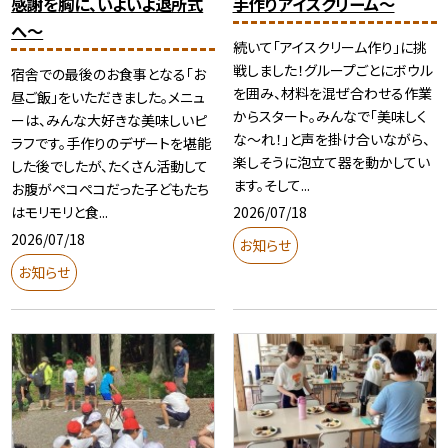
感謝を胸に、いよいよ退所式
手作りアイスクリーム～
へ〜
続いて「アイスクリーム作り」に挑
戦しました！グループごとにボウル
宿舎での最後のお食事となる「お
を囲み、材料を混ぜ合わせる作業
昼ご飯」をいただきました。メニュ
からスタート。みんなで「美味しく
ーは、みんな大好きな美味しいピ
な～れ！」と声を掛け合いながら、
ラフです。手作りのデザートを堪能
楽しそうに泡立て器を動かしてい
した後でしたが、たくさん活動して
ます。そして...
お腹がペコペコだった子どもたち
2026/07/18
はモリモリと食...
2026/07/18
お知らせ
お知らせ