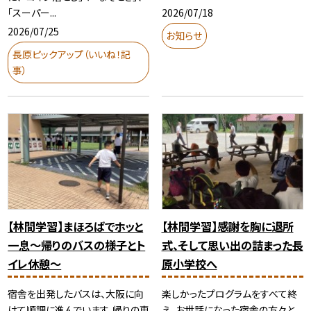
2026/07/18
「スーパー...
2026/07/25
お知らせ
長原ピックアップ（いいね！記
事）
【林間学習】まほろばでホッと
【林間学習】感謝を胸に退所
一息〜帰りのバスの様子とト
式、そして思い出の詰まった長
イレ休憩〜
原小学校へ
宿舎を出発したバスは、大阪に向
楽しかったプログラムをすべて終
けて順調に進んでいます。帰りの車
え、お世話になった宿舎の方々と