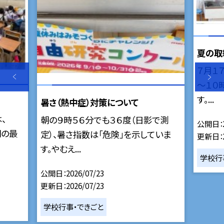
夏の取
７月１
～１０
す。...
暑さ（熱中症）対策について
、
朝の９時５６分でも３６度（日影で測
公開日
期の最
定）、暑さ指数は「危険」を示していま
更新日
す。やむえ...
学校行
公開日
2026/07/23
更新日
2026/07/23
学校行事・できごと