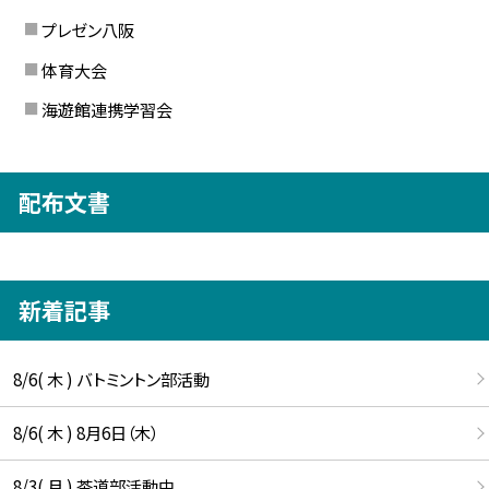
プレゼン八阪
体育大会
海遊館連携学習会
配布文書
新着記事
8/6( 木 ) バトミントン部活動
8/6( 木 ) 8月6日（木）
8/3( 月 ) 茶道部活動中