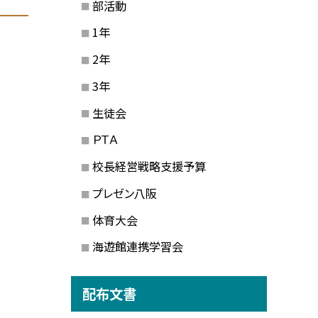
部活動
1年
2年
3年
生徒会
ＰＴＡ
校長経営戦略支援予算
プレゼン八阪
体育大会
海遊館連携学習会
配布文書