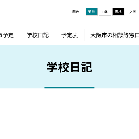
配色
通常
白地
黒地
文字
事予定
学校日記
予定表
大阪市の相談等窓
学校日記