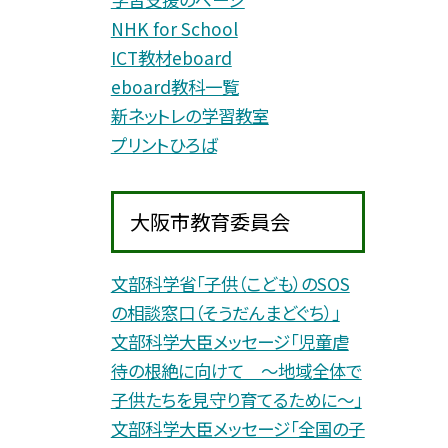
NHK for School
ICT教材eboard
eboard教科一覧
新ネットレの学習教室
プリントひろば
大阪市教育委員会
文部科学省「子供（こども）のSOS
の相談窓口（そうだんまどぐち）」
文部科学大臣メッセージ「児童虐
待の根絶に向けて 〜地域全体で
子供たちを見守り育てるために〜」
文部科学大臣メッセージ「全国の子