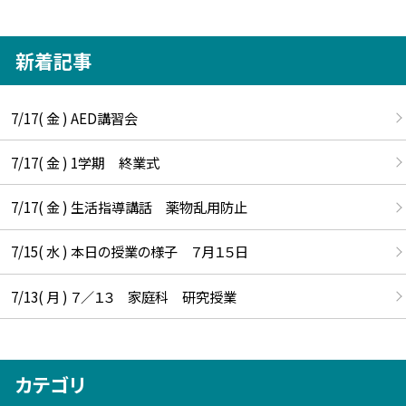
新着記事
7/17( 金 ) AED講習会
7/17( 金 ) 1学期 終業式
7/17( 金 ) 生活指導講話 薬物乱用防止
7/15( 水 ) 本日の授業の様子 ７月１５日
7/13( 月 ) ７／１３ 家庭科 研究授業
カテゴリ