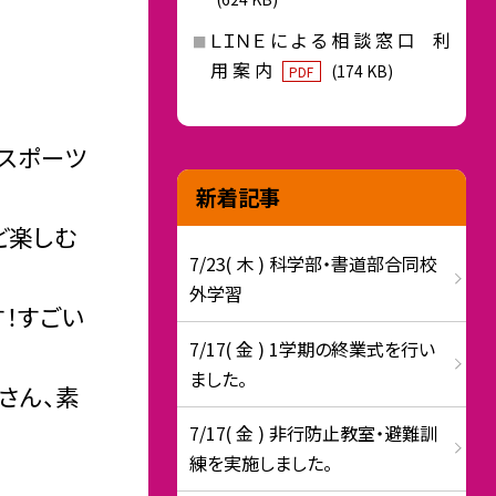
ＬＩＮＥ に よ る 相 談 窓 口 利
用 案 内
(174 KB)
PDF
スポーツ
新着記事
ど楽しむ
7/23( 木 ) 科学部・書道部合同校
外学習
！すごい
7/17( 金 ) 1学期の終業式を行い
ました。
さん、素
7/17( 金 ) 非行防止教室・避難訓
練を実施しました。