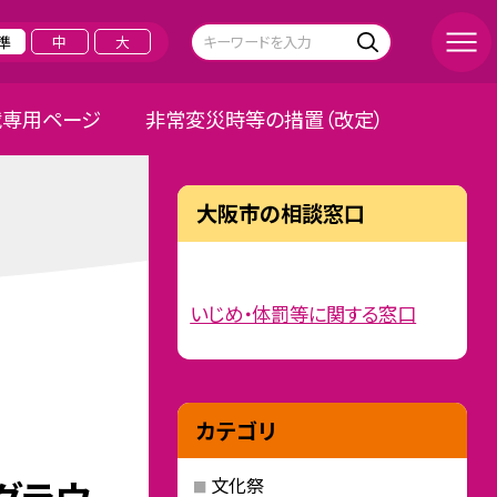
準
中
大
載専用ページ
非常変災時等の措置（改定）
大阪市の相談窓口
いじめ・体罰等に関する窓口
カテゴリ
文化祭