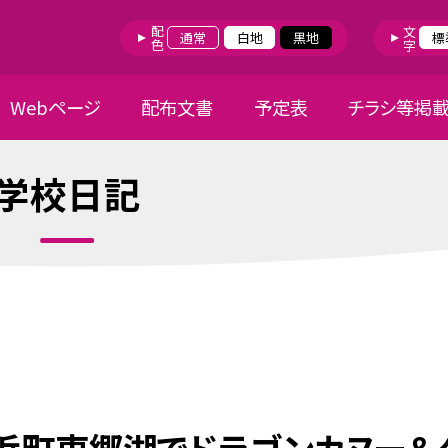
配色
文字
通常
白地
黒地
標
Webページ
配布文書
予定表
チラシ等掲
学校日記