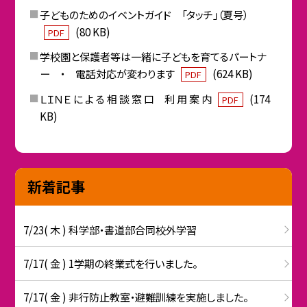
子どものためのイベントガイド 「タッチ」（夏号）
(80 KB)
PDF
学校園と保護者等は一緒に子どもを育てるパートナ
ー ・ 電話対応が変わります
(624 KB)
PDF
ＬＩＮＥ に よ る 相 談 窓 口 利 用 案 内
(174
PDF
KB)
新着記事
7/23( 木 ) 科学部・書道部合同校外学習
7/17( 金 ) 1学期の終業式を行いました。
7/17( 金 ) 非行防止教室・避難訓練を実施しました。