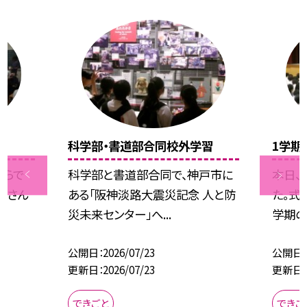
科学部・書道部合同校外学習
1学期
ぷらで
科学部と書道部合同で、神戸市に
本日、
くさん
ある「阪神淡路大震災記念 人と防
た。式
災未来センター」へ...
学期の振
公開日
2026/07/23
公開日
更新日
2026/07/23
更新日
できごと
できご