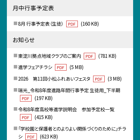
月中行事予定表
8月 行事予定表（生徒）
(160 KB)
PDF
お知らせ
東淀川拠点地域クラブのご案内
(781 KB)
PDF
進学フェアチラシ
(5 MB)
PDF
2026 第11回小松ふれあいフェスタ
(3 MB)
PDF
瑞光_令和8年度進路年間行事予定 生徒用_下半期
(197 KB)
PDF
令和8年度高校等進学説明会 参加予定校一覧
(415 KB)
PDF
「学校園と保護者とのよりよい関係づくりのために」チラ
シ
(623 KB)
PDF