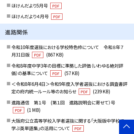
ほけんだより5月号
PDF
ほけんだより４月号
PDF
進路関係
令和10年度選抜における学校特色枠について 令和８年７
月31日版
(867 KB)
PDF
令和8年度中学3年の目標に準拠した評価（いわゆる絶対評
価）の基準について
(57 KB)
PDF
＜令和8年6月4日＞令和9年度入学者選抜における調査書評
定の府内統一ルール等のお知らせ
(239 KB)
PDF
進路通信 第１号 (第１回 進路説明会に寄せて）号
(1 MB)
PDF
大阪府公立高等学校入学者選抜に関する「大阪版中学校で
学ぶ英単語集」の活用について
PDF