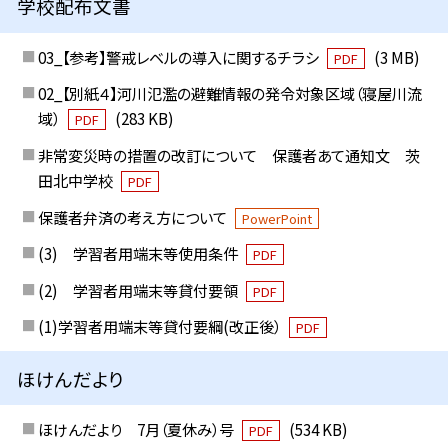
学校配布文書
03_【参考】警戒レベルの導入に関するチラシ
(3 MB)
PDF
02_【別紙４】河川氾濫の避難情報の発令対象区域（寝屋川流
域）
(283 KB)
PDF
非常変災時の措置の改訂について 保護者あて通知文 茨
田北中学校
PDF
保護者弁済の考え方について
PowerPoint
(3) 学習者用端末等使用条件
PDF
(2) 学習者用端末等貸付要領
PDF
(1)学習者用端末等貸付要綱(改正後）
PDF
ほけんだより
ほけんだより 7月（夏休み）号
(534 KB)
PDF