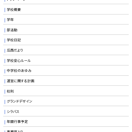
学校概要
学年
部活動
学校日記
瓜西だより
学校安心ルール
中学校のあゆみ
運営に関する計画
校則
グランドデザイン
シラバス
年間行事予定
事務室より