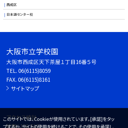
西成区
日本語センター校
大阪市立学校園
大阪市西成区天下茶屋１丁目16番５号
TEL.
06(6115)8059
FAX. 06(6115)8161
サイトマップ
アクセス統計
このサイトでは、Cookieが使用されています。[承諾]をタッ
総数：
136,912
プするか、サイトの使用を続けることで、その使用を承諾し