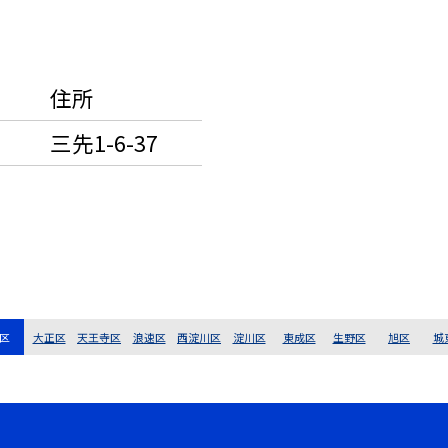
住所
三先1-6-37
区
大正区
天王寺区
浪速区
西淀川区
淀川区
東成区
生野区
旭区
城