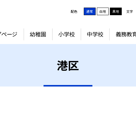
配色
通常
白地
黒地
文字
プページ
幼稚園
小学校
中学校
義務教
港区