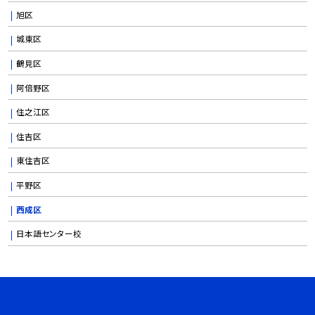
旭区
城東区
鶴見区
阿倍野区
住之江区
住吉区
東住吉区
平野区
西成区
日本語センター校