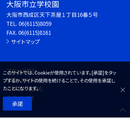
大阪市立学校園
大阪市西成区天下茶屋１丁目16番５号
TEL.
06(6115)8059
FAX. 06(6115)8161
サイトマップ
アクセス統計
このサイトでは、Cookieが使用されています。[承諾]をタッ
総数：
136,618
プするか、サイトの使用を続けることで、その使用を承諾し
たことになります。
今年度：
75,530
今月：
2,438
承諾
本日：
71
Since 2022/5 ＠大阪市教育委員会 All Rights Reserved.