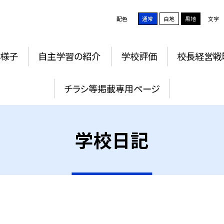
配色
通常
白地
黒地
文字
の様子
自主学習の紹介
学校評価
校長経営戦
チラシ等掲載専用ページ
学校日記