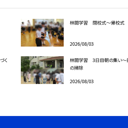
林間学習 閉校式～帰校式
2026/08/03
づく
林間学習 3日目朝の集い～
の掃除
2026/08/03