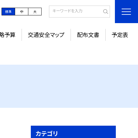
標準
中
大
略予算
交通安全マップ
配布文書
予定表
カテゴリ