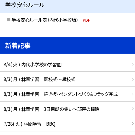
学校安心ルール
学校安心ルール表（内代小学校版）
PDF
新着記事
8/4( 火 ) 内代小学校の学習園
8/3( 月 ) 林間学習 閉校式～帰校式
8/3( 月 ) 林間学習 焼き板・ペンダントづくり＆フラッグ完成
8/3( 月 ) 林間学習 3日目朝の集い～部屋の掃除
7/28( 火 ) 林間学習 BBQ