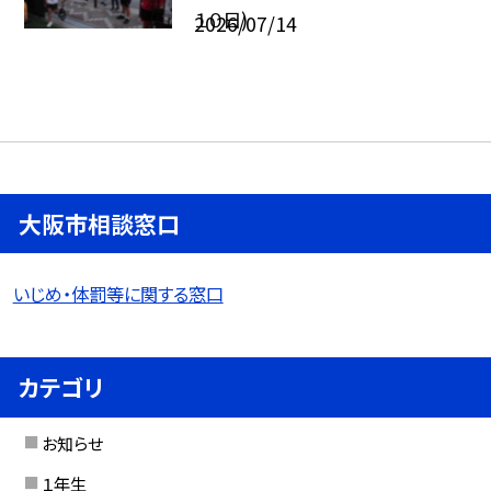
１０日)
2026/07/14
大阪市相談窓口
いじめ・体罰等に関する窓口
カテゴリ
お知らせ
１年生