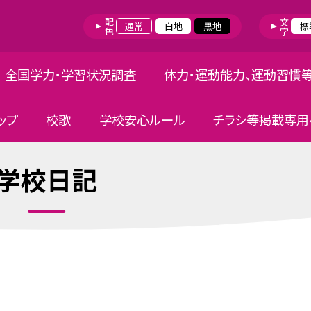
配色
文字
通常
白地
黒地
標
全国学力・学習状況調査
体力・運動能力、運動習慣
ップ
校歌
学校安心ルール
チラシ等掲載専用
学校日記