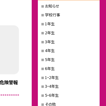
お知らせ
学校行事
1年生
2年生
3年生
4年生
5年生
6年生
1・2年生
雨危険警報
3・4年生
5・6年生
その他