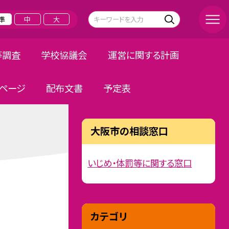
準
中
大
等調査
学校協議会
運営に関する計画
ページ
配布文書
予定表
大阪市の相談窓口
いじめ・体罰等に関する窓口
カテゴリ