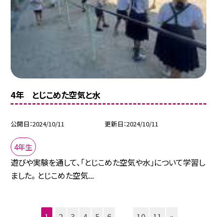
4年 とじこめた空気と水
公開日
2024/10/11
更新日
2024/10/11
4年生
遊びや実験を通して、「とじこめた空気や水」について学習し
ました。 とじこめた空気...
1
2
3
4
5
6
...
10
11
»