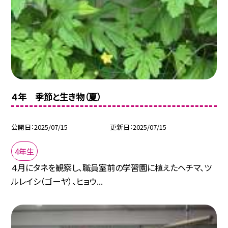
４年 季節と生き物（夏）
公開日
2025/07/15
更新日
2025/07/15
4年生
４月にタネを観察し、職員室前の学習園に植えたヘチマ、ツ
ルレイシ（ゴーヤ）、ヒョウ...