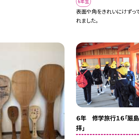
6年生
表面や角をきれいにけずっ
れました。
６年 修学旅行１６「厳
拝」