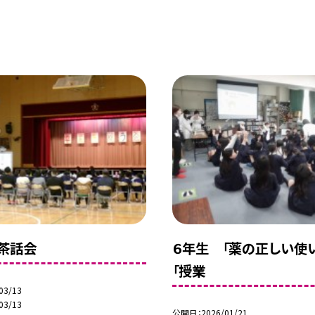
茶話会
６年生 「薬の正しい使
「授業
03/13
03/13
公開日
2026/01/21