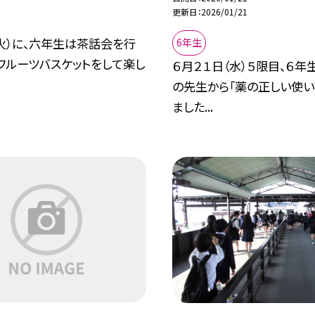
更新日
2026/01/21
火）に、六年生は茶話会を行
6年生
フルーツバスケットをして楽し
６月２１日（水）５限目、６
の先生から「薬の正しい使い
ました...