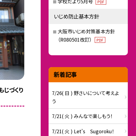
学校だより5月号
PDF
いじめ防止基本方針
大阪市いじめ対策基本方針
（R080501改訂）
PDF
新着記事
もじづくり
7/26( 日 ) 野さいについて考えよ
う
7/21( 火 ) みんなで楽しもう！
7/21( 火 ) Let’s Sugoroku！