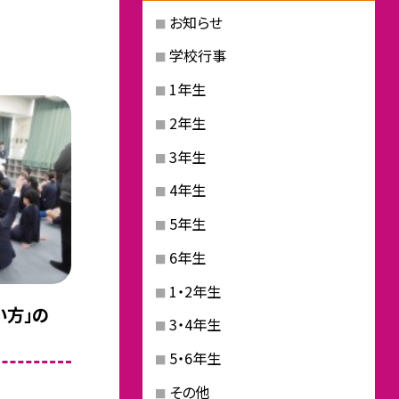
お知らせ
学校行事
1年生
2年生
3年生
4年生
5年生
6年生
1・2年生
い方」の
3・4年生
5・6年生
その他