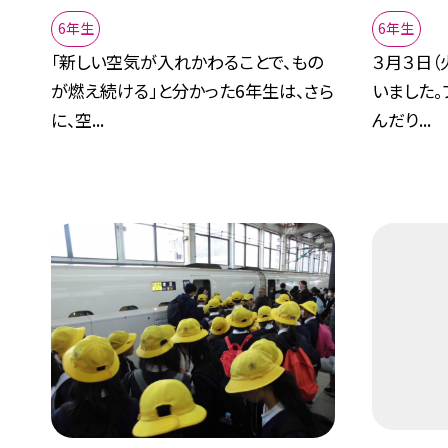
6年生
6年生
「新しい空気が入れかわることで、もの
３月３日（
が燃え続ける」と分かった6年生は、さら
いました。
に、空...
んだり...