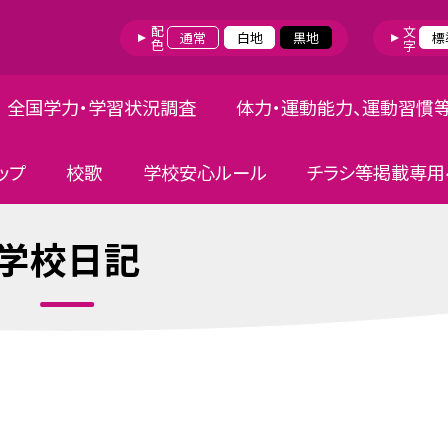
配色
文字
通常
白地
黒地
標
全国学力・学習状況調査
体力・運動能力、運動習慣
ップ
校歌
学校安心ルール
チラシ等掲載専用
学校日記