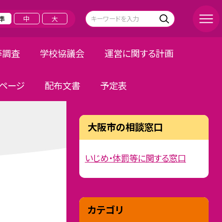
準
中
大
等調査
学校協議会
運営に関する計画
ページ
配布文書
予定表
大阪市の相談窓口
いじめ・体罰等に関する窓口
カテゴリ