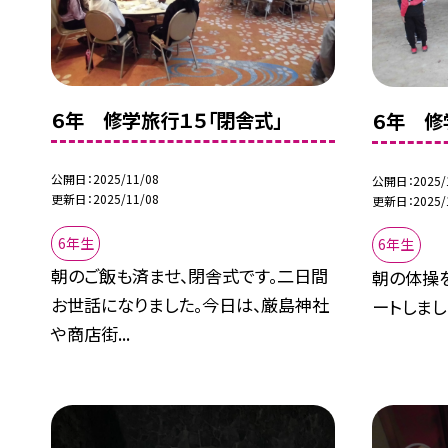
６年 修学旅行１５「閉舎式」
６年 修
公開日
2025/11/08
公開日
2025/
更新日
2025/11/08
更新日
2025/
6年生
6年生
朝のご飯も済ませ、閉舎式です。二日間
朝の体操
お世話になりました。今日は、厳島神社
ートしまし
や商店街...