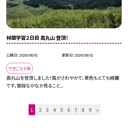
林間学習２日目 高丸山 登頂！
公開日
2026/08/01
更新日
2026/08/01
できごと５年
高丸山を登頂しました！風がさわやかで、景色もとても綺麗
です。普段なかなか見ること...
1
2
3
4
5
6
7
8
9
»